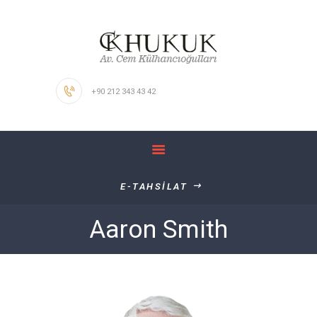
ANASAYFA
HAKKIMIZDA
KALİTE POLİTİKAMIZ
+90 212 343 43 42
ÇALIŞMA
ALANLARIMIZ
İŞ BAŞVURUSU
İLETİŞİM
E-TAHSİLAT
Aaron Smith