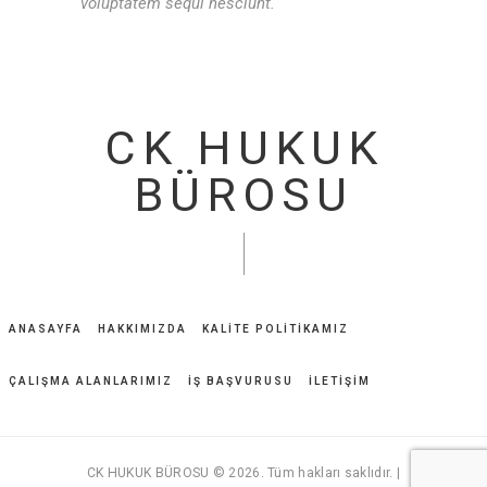
voluptatem sequi nesciunt.
CK HUKUK
BÜROSU
ANASAYFA
HAKKIMIZDA
KALİTE POLİTİKAMIZ
ÇALIŞMA ALANLARIMIZ
İŞ BAŞVURUSU
İLETİŞİM
CK HUKUK BÜROSU © 2026. Tüm hakları saklıdır. |