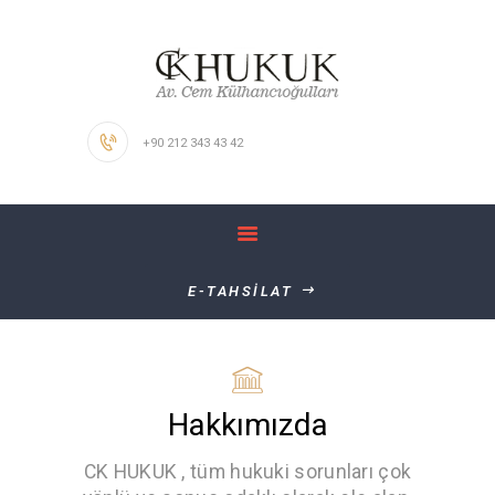
ANASAYFA
HAKKIMIZDA
KALİTE POLİTİKAMIZ
+90 212 343 43 42
ÇALIŞMA
ALANLARIMIZ
İŞ BAŞVURUSU
İLETİŞİM
E-TAHSİLAT
Hakkımızda
CK HUKUK , tüm hukuki sorunları çok